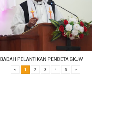
IBADAH PELANTIKAN PENDETA GKJW
JEMAAT NGANJUK PDT TEGUH HADI
<
1
2
3
4
5
>
SAPUTRO, S,Si Tanggl 11 Januari 2026 di
GKJW Jemaat Nganjuk