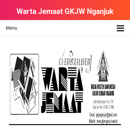
Warta Jemaat GKJW Nganjuk
Menu