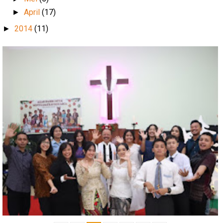
April
(17)
►
2014
(11)
►