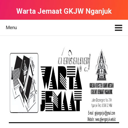
Warta Jemaat GKJW Nganjuk
Menu