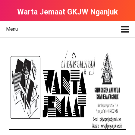
Warta Jemaat GKJW Nganjuk
Menu