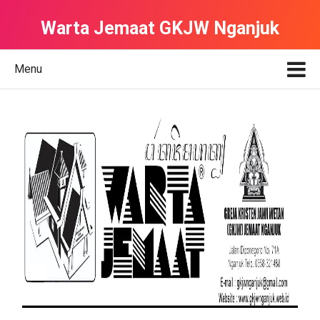
Warta Jemaat GKJW Nganjuk
Menu