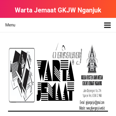
Warta Jemaat GKJW Nganjuk
Menu