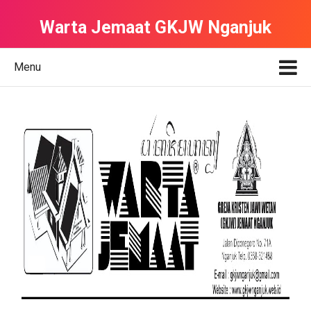
Warta Jemaat GKJW Nganjuk
Menu